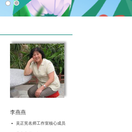
李燕燕
吴正宪名师工作室核心成员